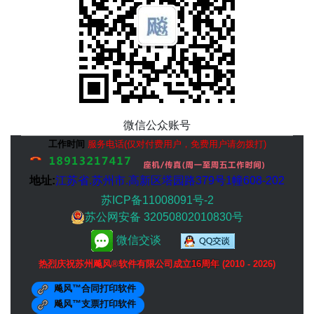
微信公众账号
工作时间
服务电话(仅对付费用户，免费用户请勿拨打)
地址:
江苏省.
苏州市
.高新区塔园路379号1幢608-202
苏ICP备11008091号-2
苏公网安备 32050802010830号
微信交谈
热烈庆祝苏州飚风®软件有限公司成立
16周年
(2010 - 2026)
飚风™合同打印软件
飚风™支票打印软件